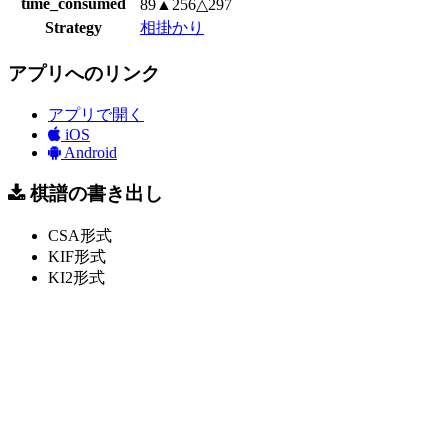
time_consumed
89▲256△297
Strategy
相掛かり
アプリへのリンク
アプリで開く
iOS
Android
棋譜の書き出し
CSA形式
KIF形式
KI2形式