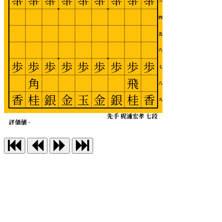
歩
歩
歩
歩
歩
歩
歩
歩
歩
三
四
五
六
歩
歩
歩
歩
歩
歩
歩
歩
歩
七
角
飛
八
香
桂
銀
金
玉
金
銀
桂
香
九
先手 梶浦宏孝 七段
評価値 -