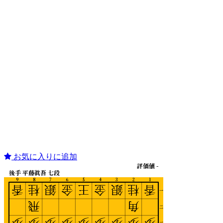
お気に入りに追加
評価値 -
後手 平藤眞吾 七段
9
8
7
6
5
4
3
2
1
香
桂
銀
金
王
金
銀
桂
香
一
飛
角
二