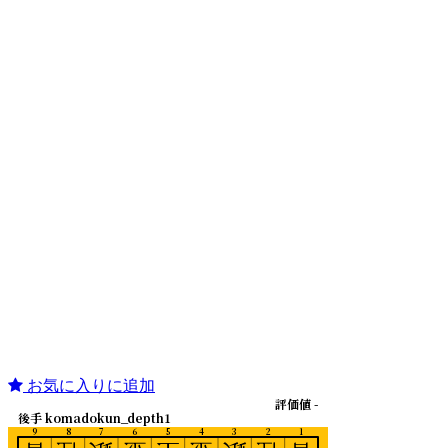
お気に入りに追加
評価値 -
後手 komadokun_depth1
9
8
7
6
5
4
3
2
1