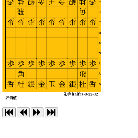
香
桂
銀
金
王
金
銀
桂
香
一
飛
角
二
歩
歩
歩
歩
歩
歩
歩
歩
歩
三
四
五
六
歩
歩
歩
歩
歩
歩
歩
歩
歩
七
角
飛
八
香
桂
銀
金
玉
金
銀
桂
香
九
先手 haifrz-0-32-32
評価値 -