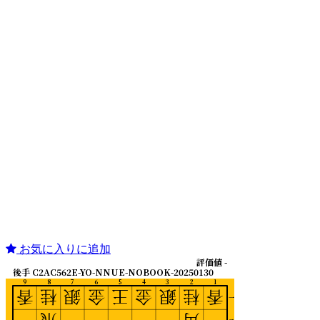
お気に入りに追加
評価値 -
後手 C2AC562E-YO-NNUE-NOBOOK-20250130
9
8
7
6
5
4
3
2
1
香
桂
銀
金
王
金
銀
桂
香
一