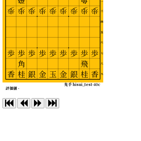
飛
角
二
歩
歩
歩
歩
歩
歩
歩
歩
歩
三
四
五
六
歩
歩
歩
歩
歩
歩
歩
歩
歩
七
角
飛
八
香
桂
銀
金
玉
金
銀
桂
香
九
先手 hisui_test-40c
評価値 -