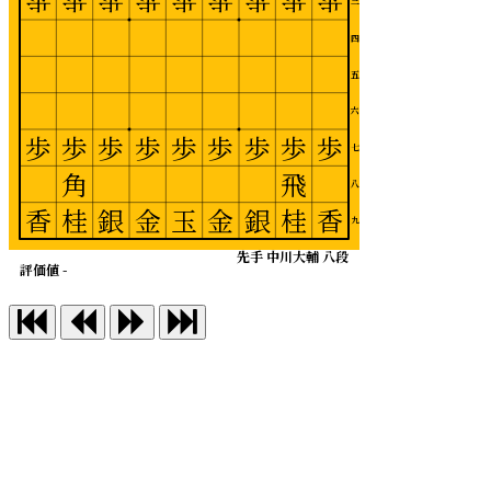
歩
歩
歩
歩
歩
歩
歩
歩
歩
三
四
五
六
歩
歩
歩
歩
歩
歩
歩
歩
歩
七
角
飛
八
香
桂
銀
金
玉
金
銀
桂
香
九
先手 中川大輔 八段
評価値 -