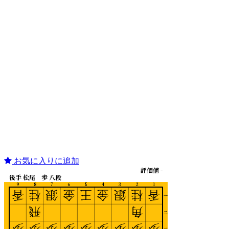
お気に入りに追加
評価値 -
後手 松尾 歩 八段
9
8
7
6
5
4
3
2
1
香
桂
銀
金
王
金
銀
桂
香
一
飛
角
二