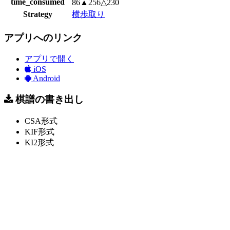
time_consumed
86▲256△230
Strategy
横歩取り
アプリへのリンク
アプリで開く
iOS
Android
棋譜の書き出し
CSA形式
KIF形式
KI2形式