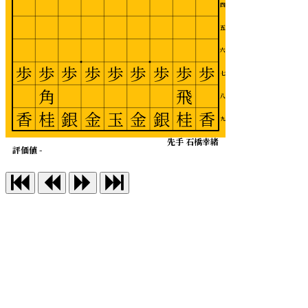
四
五
六
歩
歩
歩
歩
歩
歩
歩
歩
歩
七
角
飛
八
香
桂
銀
金
玉
金
銀
桂
香
九
先手 石橋幸緒
評価値 -