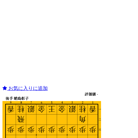
お気に入りに追加
評価値 -
後手 蛸島彰子
9
8
7
6
5
4
3
2
1
香
桂
銀
金
王
金
銀
桂
香
一
飛
角
二
歩
歩
歩
歩
歩
歩
歩
歩
歩
三