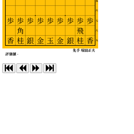
五
六
歩
歩
歩
歩
歩
歩
歩
歩
歩
七
角
飛
八
香
桂
銀
金
玉
金
銀
桂
香
九
先手 塚田正夫
評価値 -