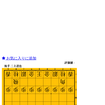
お気に入りに追加
評価値 -
後手 二上達也
9
8
7
6
5
4
3
2
1
香
桂
銀
金
王
金
銀
桂
香
一
飛
角
二
歩
歩
歩
歩
歩
歩
歩
歩
歩
三
四