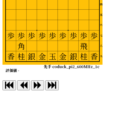
四
五
六
歩
歩
歩
歩
歩
歩
歩
歩
歩
七
角
飛
八
香
桂
銀
金
玉
金
銀
桂
香
九
先手 coduck_pi2_600MHz_1c
評価値 -