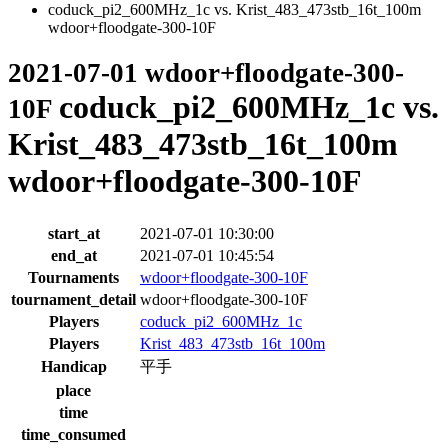
coduck_pi2_600MHz_1c vs. Krist_483_473stb_16t_100m
wdoor+floodgate-300-10F
2021-07-01 wdoor+floodgate-300-
coduck_pi2_600MHz_1c vs.
10F
Krist_483_473stb_16t_100m
wdoor+floodgate-300-10F
start_at
2021-07-01 10:30:00
end_at
2021-07-01 10:45:54
Tournaments
wdoor+floodgate-300-10F
tournament_detail
wdoor+floodgate-300-10F
Players
coduck_pi2_600MHz_1c
Players
Krist_483_473stb_16t_100m
Handicap
平手
place
time
time_consumed