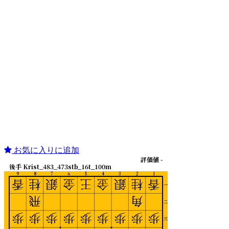
お気に入りに追加
評価値 -
後手 Krist_483_473stb_16t_100m
9
8
7
6
5
4
3
2
1
香
桂
銀
金
王
金
銀
桂
香
一
飛
角
二
歩
歩
歩
歩
歩
歩
歩
歩
歩
三