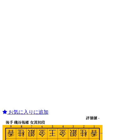
お気に入りに追加
評価値 -
後手 磯谷祐維 女流初段
9
8
7
6
5
4
3
2
1
香
桂
銀
金
王
金
銀
桂
香
一