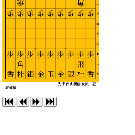
飛
角
二
歩
歩
歩
歩
歩
歩
歩
歩
歩
三
四
五
六
歩
歩
歩
歩
歩
歩
歩
歩
歩
七
角
飛
八
香
桂
銀
金
玉
金
銀
桂
香
九
先手 西山朋佳 女流二冠
評価値 -