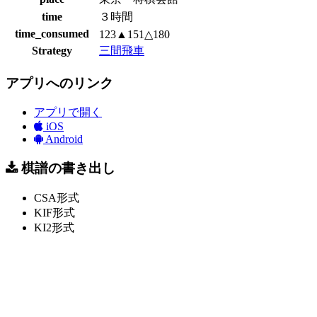
time
３時間
time_consumed
123▲151△180
Strategy
三間飛車
アプリへのリンク
アプリで開く
iOS
Android
棋譜の書き出し
CSA形式
KIF形式
KI2形式