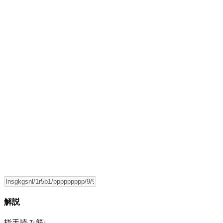
解説
指手読み筋: