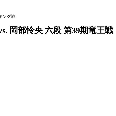
ンキング戦
vs. 岡部怜央 六段 第39期竜