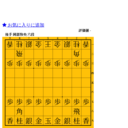
お気に入りに追加
評価値 -
後手 岡部怜央 六段
9
8
7
6
5
4
3
2
1
香
桂
銀
金
王
金
銀
桂
香
一
飛
角
二
歩
歩
歩
歩
歩
歩
歩
歩
歩
三
四
五
六
歩
歩
歩
歩
歩
歩
歩
歩
歩
七
角
飛
八
香
桂
銀
金
玉
金
銀
桂
香
九