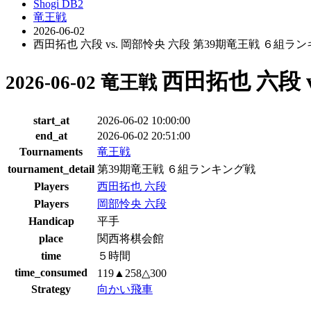
Shogi DB2
竜王戦
2026-06-02
西田拓也 六段 vs. 岡部怜央 六段 第39期竜王戦 ６組ラ
西田拓也 六段 
2026-06-02 竜王戦
start_at
2026-06-02 10:00:00
end_at
2026-06-02 20:51:00
Tournaments
竜王戦
tournament_detail
第39期竜王戦 ６組ランキング戦
Players
西田拓也 六段
Players
岡部怜央 六段
Handicap
平手
place
関西将棋会館
time
５時間
time_consumed
119▲258△300
Strategy
向かい飛車