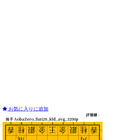
お気に入りに追加
評価値 -
後手 AobaZero_furi20_kld_avg_3200p
9
8
7
6
5
4
3
2
1
香
桂
銀
金
王
金
銀
桂
香
一