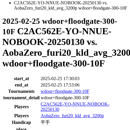
C2AC562E-YO-NNUE-NOBOOK-20250130 vs.
AobaZero_furi20_kld_avg_3200p wdoor+floodgate-300-10F
2025-02-25 wdoor+floodgate-300-
C2AC562E-YO-NNUE-
10F
NOBOOK-20250130 vs.
AobaZero_furi20_kld_avg_320
wdoor+floodgate-300-10F
start_at
2025-02-25 17:30:03
end_at
2025-02-25 17:53:06
Tournaments
wdoor+floodgate-300-10F
tournament_detail
wdoor+floodgate-300-10F
C2AC562E-YO-NNUE-NOBOOK-
Players
20250130
Players
AobaZero_furi20_kld_avg_3200p
Handicap
平手
place