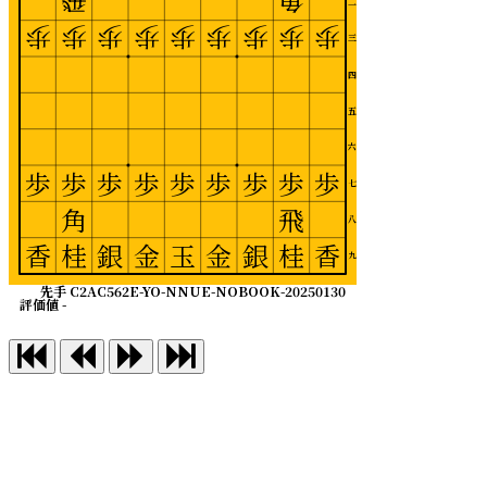
飛
角
二
歩
歩
歩
歩
歩
歩
歩
歩
歩
三
四
五
六
歩
歩
歩
歩
歩
歩
歩
歩
歩
七
角
飛
八
香
桂
銀
金
玉
金
銀
桂
香
九
先手 C2AC562E-YO-NNUE-NOBOOK-20250130
評価値 -