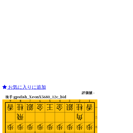
お気に入りに追加
評価値 -
後手 gpsfish_XeonX5680_12c_bid
9
8
7
6
5
4
3
2
1
香
桂
銀
金
王
金
銀
桂
香
一
飛
角
二
歩
歩
歩
歩
歩
歩
歩
歩
歩
三