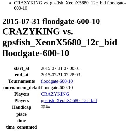
CRAZYKING vs. gpsfish_XeonX5680_12c_bid floodgate-
600-10
2015-07-31 floodgate-600-10
CRAZYKING vs.
gpsfish_XeonX5680_12c_bid
floodgate-600-10
start_at
2015-07-31 07:00:01
end_at
2015-07-31 07:28:03
Tournaments
floodgate-600-10
tournament_detail
floodgate-600-10
Players
CRAZYKING
Players
gpsfish_XeonX5680_12c_bid
Handicap
平手
place
time
time_consumed