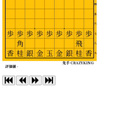
四
五
六
歩
歩
歩
歩
歩
歩
歩
歩
歩
七
角
飛
八
香
桂
銀
金
玉
金
銀
桂
香
九
先手 CRAZYKING
評価値 -