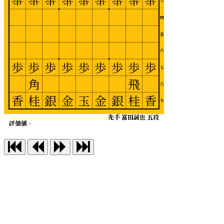
歩
歩
歩
歩
歩
歩
歩
歩
歩
三
四
五
六
歩
歩
歩
歩
歩
歩
歩
歩
歩
七
角
飛
八
香
桂
銀
金
玉
金
銀
桂
香
九
先手 冨田誠也 五段
評価値 -