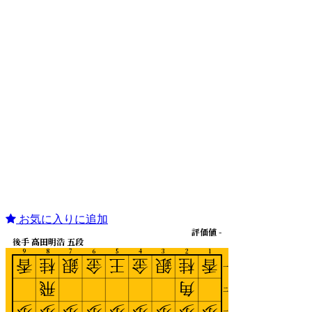
お気に入りに追加
評価値 -
後手 高田明浩 五段
9
8
7
6
5
4
3
2
1
香
桂
銀
金
王
金
銀
桂
香
一
飛
角
二