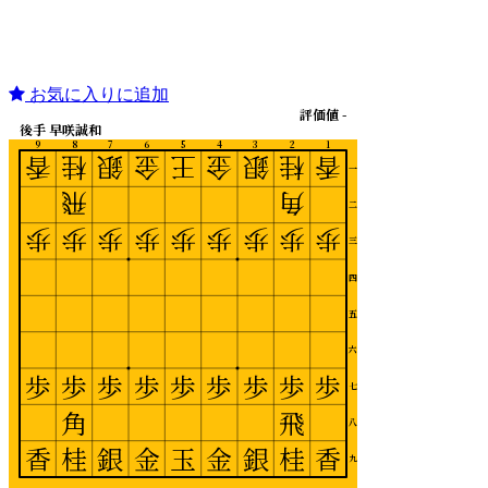
お気に入りに追加
評価値 -
後手 早咲誠和
9
8
7
6
5
4
3
2
1
香
桂
銀
金
王
金
銀
桂
香
一
飛
角
二
歩
歩
歩
歩
歩
歩
歩
歩
歩
三
四
五
六
歩
歩
歩
歩
歩
歩
歩
歩
歩
七
角
飛
八
香
桂
銀
金
玉
金
銀
桂
香
九