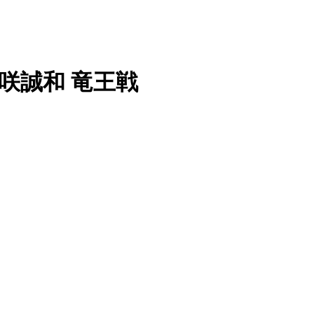
 早咲誠和 竜王戦