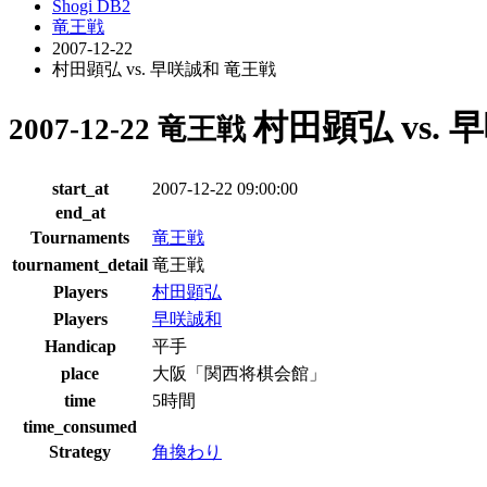
Shogi DB2
竜王戦
2007-12-22
村田顕弘 vs. 早咲誠和 竜王戦
村田顕弘 vs.
2007-12-22 竜王戦
start_at
2007-12-22 09:00:00
end_at
Tournaments
竜王戦
tournament_detail
竜王戦
Players
村田顕弘
Players
早咲誠和
Handicap
平手
place
大阪「関西将棋会館」
time
5時間
time_consumed
Strategy
角換わり