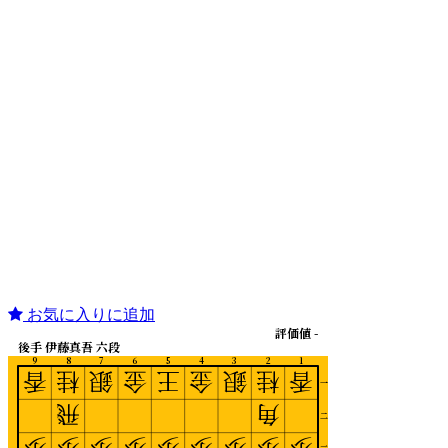
お気に入りに追加
評価値 -
後手 伊藤真吾 六段
9
8
7
6
5
4
3
2
1
香
桂
銀
金
王
金
銀
桂
香
一
飛
角
二