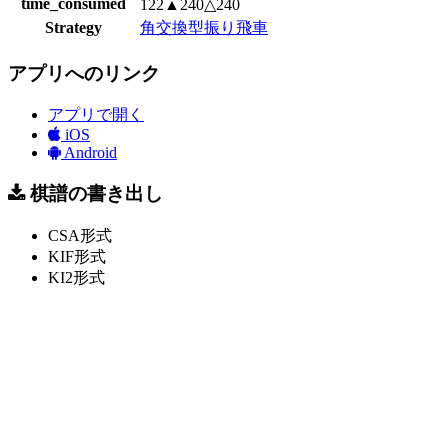
time_consumed
122▲240△240
Strategy
角交換型振り飛車
アプリへのリンク
アプリで開く
iOS
Android
棋譜の書き出し
CSA形式
KIF形式
KI2形式