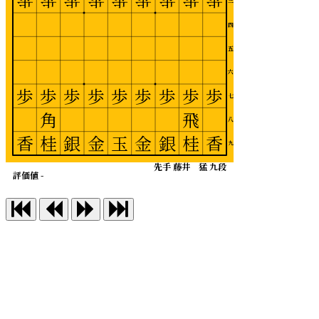
歩
歩
歩
歩
歩
歩
歩
歩
歩
三
四
五
六
歩
歩
歩
歩
歩
歩
歩
歩
歩
七
角
飛
八
香
桂
銀
金
玉
金
銀
桂
香
九
先手 藤井 猛 九段
評価値 -