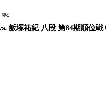
１回戦
vs. 飯塚祐紀 八段 第84期順