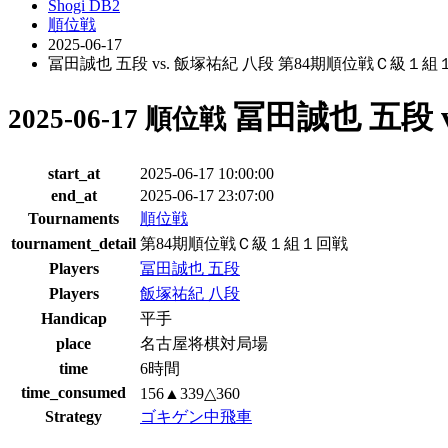
Shogi DB2
順位戦
2025-06-17
冨田誠也 五段 vs. 飯塚祐紀 八段 第84期順位戦Ｃ級１組
冨田誠也 五段 
2025-06-17 順位戦
start_at
2025-06-17 10:00:00
end_at
2025-06-17 23:07:00
Tournaments
順位戦
tournament_detail
第84期順位戦Ｃ級１組１回戦
Players
冨田誠也 五段
Players
飯塚祐紀 八段
Handicap
平手
place
名古屋将棋対局場
time
6時間
time_consumed
156▲339△360
Strategy
ゴキゲン中飛車