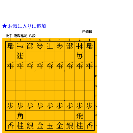
お気に入りに追加
評価値 -
後手 飯塚祐紀 八段
9
8
7
6
5
4
3
2
1
香
桂
銀
金
王
金
銀
桂
香
一
飛
角
二
歩
歩
歩
歩
歩
歩
歩
歩
歩
三
四
五
六
歩
歩
歩
歩
歩
歩
歩
歩
歩
七
角
飛
八
香
桂
銀
金
玉
金
銀
桂
香
九