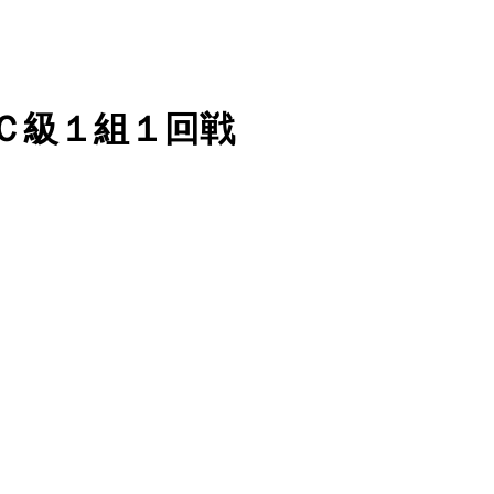
位戦Ｃ級１組１回戦