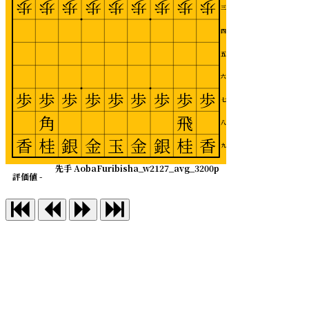
歩
歩
歩
歩
歩
歩
歩
歩
歩
三
四
五
六
歩
歩
歩
歩
歩
歩
歩
歩
歩
七
角
飛
八
香
桂
銀
金
玉
金
銀
桂
香
九
先手 AobaFuribisha_w2127_avg_3200p
評価値 -