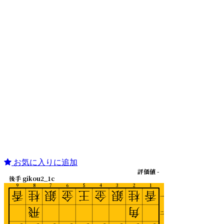
お気に入りに追加
評価値 -
後手 gikou2_1c
9
8
7
6
5
4
3
2
1
香
桂
銀
金
王
金
銀
桂
香
一
飛
角
二