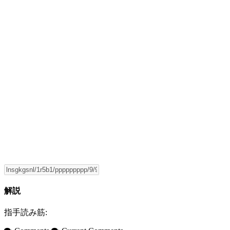
解説
指手読み筋: