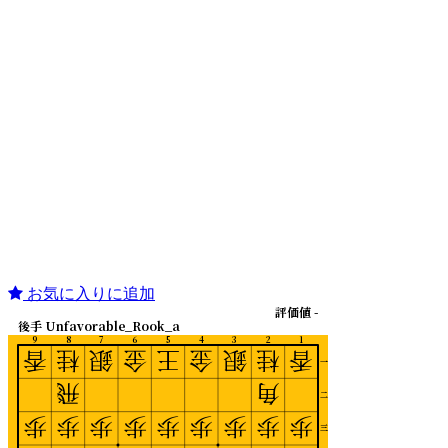
お気に入りに追加
評価値 -
後手 Unfavorable_Rook_a
9
8
7
6
5
4
3
2
1
香
桂
銀
金
王
金
銀
桂
香
一
飛
角
二
歩
歩
歩
歩
歩
歩
歩
歩
歩
三