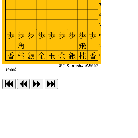
四
五
六
歩
歩
歩
歩
歩
歩
歩
歩
歩
七
角
飛
八
香
桂
銀
金
玉
金
銀
桂
香
九
先手 Sunfish4-AWS07
評価値 -