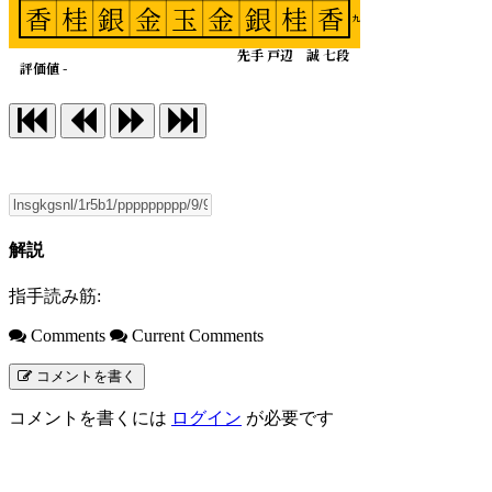
香
桂
銀
金
玉
金
銀
桂
香
九
先手 戸辺 誠 七段
評価値 -
解説
指手読み筋:
Comments
Current Comments
コメントを書く
コメントを書くには
ログイン
が必要です