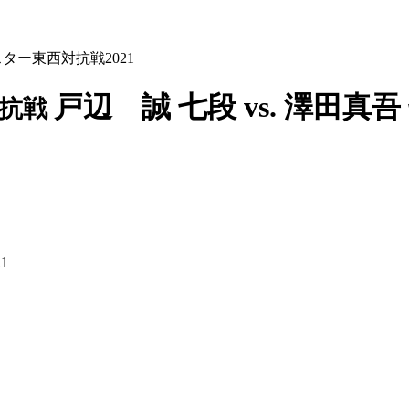
スター東西対抗戦2021
戸辺 誠 七段 vs. 澤田真
対抗戦
1