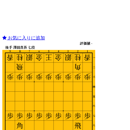
お気に入りに追加
評価値 -
後手 澤田真吾 七段
9
8
7
6
5
4
3
2
1
香
桂
銀
金
王
金
銀
桂
香
一
飛
角
二
歩
歩
歩
歩
歩
歩
歩
歩
歩
三
四
五
六
歩
歩
歩
歩
歩
歩
歩
歩
歩
七
角
飛
八