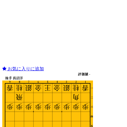
お気に入りに追加
評価値 -
後手 長沼洋
9
8
7
6
5
4
3
2
1
香
桂
銀
金
王
金
銀
桂
香
一
飛
角
二
歩
歩
歩
歩
歩
歩
歩
歩
歩
三
四
五