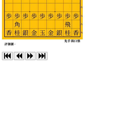
六
歩
歩
歩
歩
歩
歩
歩
歩
歩
七
角
飛
八
香
桂
銀
金
玉
金
銀
桂
香
九
先手 阪口悟
評価値 -