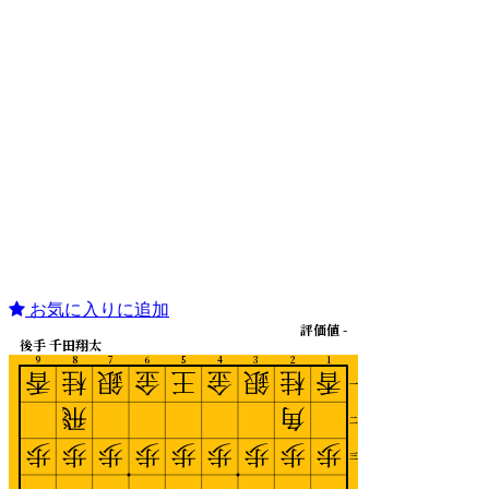
お気に入りに追加
評価値 -
後手 千田翔太
9
8
7
6
5
4
3
2
1
香
桂
銀
金
王
金
銀
桂
香
一
飛
角
二
歩
歩
歩
歩
歩
歩
歩
歩
歩
三