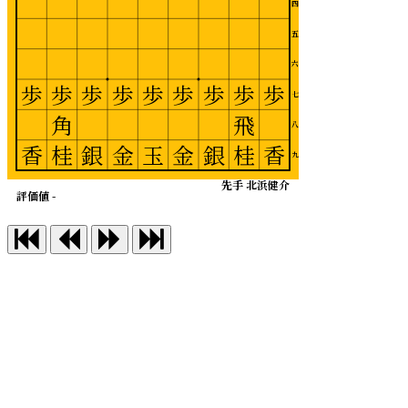
四
五
六
歩
歩
歩
歩
歩
歩
歩
歩
歩
七
角
飛
八
香
桂
銀
金
玉
金
銀
桂
香
九
先手 北浜健介
評価値 -