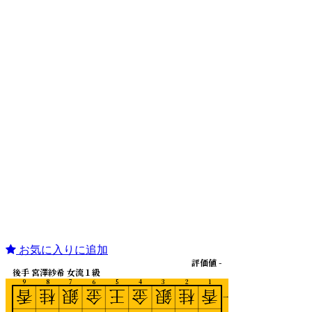
お気に入りに追加
評価値 -
後手 宮澤紗希 女流１級
9
8
7
6
5
4
3
2
1
香
桂
銀
金
王
金
銀
桂
香
一