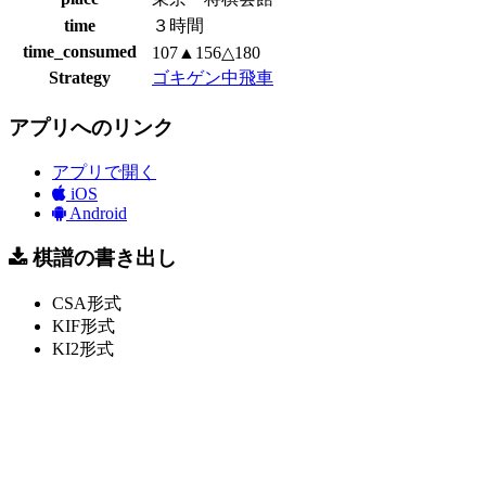
time
３時間
time_consumed
107▲156△180
Strategy
ゴキゲン中飛車
アプリへのリンク
アプリで開く
iOS
Android
棋譜の書き出し
CSA形式
KIF形式
KI2形式