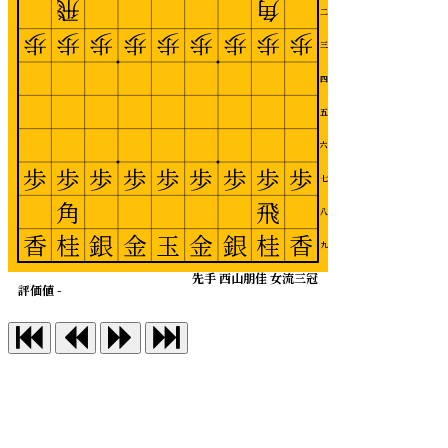
飛
角
二
歩
歩
歩
歩
歩
歩
歩
歩
歩
三
四
五
六
歩
歩
歩
歩
歩
歩
歩
歩
歩
七
角
飛
八
香
桂
銀
金
玉
金
銀
桂
香
九
先手 西山朋佳 女流三冠
評価値 -