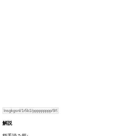
解説
指手読み筋: