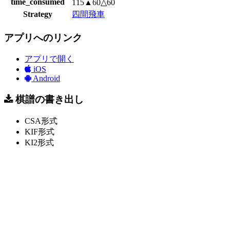
time_consumed
115▲60△60
Strategy
四間飛車
アプリへのリンク
アプリで開く
iOS
Android
棋譜の書き出し
CSA形式
KIF形式
KI2形式