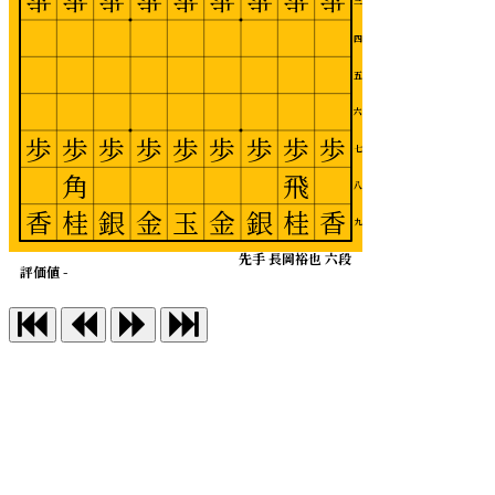
歩
歩
歩
歩
歩
歩
歩
歩
歩
三
四
五
六
歩
歩
歩
歩
歩
歩
歩
歩
歩
七
角
飛
八
香
桂
銀
金
玉
金
銀
桂
香
九
先手 長岡裕也 六段
評価値 -