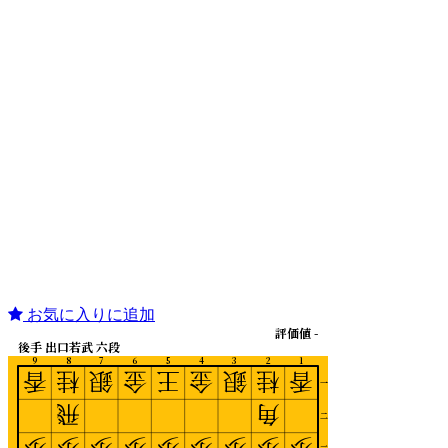
お気に入りに追加
評価値 -
後手 出口若武 六段
9
8
7
6
5
4
3
2
1
香
桂
銀
金
王
金
銀
桂
香
一
飛
角
二