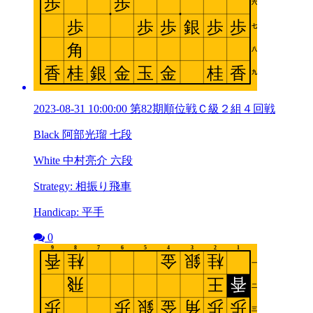
2023-08-31 10:00:00 第82期順位戦Ｃ級２組４回戦
Black 阿部光瑠 七段
White 中村亮介 六段
Strategy: 相振り飛車
Handicap: 平手
0