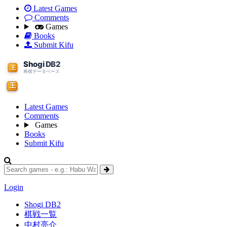
Latest Games
Comments
Games
Books
Submit Kifu
Latest Games
Comments
Games
Books
Submit Kifu
Login
Shogi DB2
棋戦一覧
中村亮介