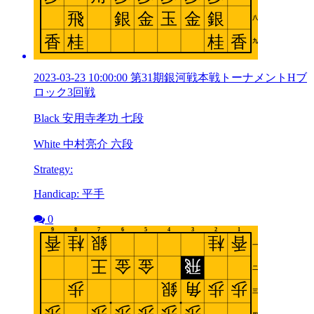
2023-03-23 10:00:00 第31期銀河戦本戦トーナメントHブ
ロック3回戦
Black 安用寺孝功 七段
White 中村亮介 六段
Strategy:
Handicap: 平手
0