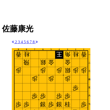
佐藤康光
2
3
4
5
6
7
8