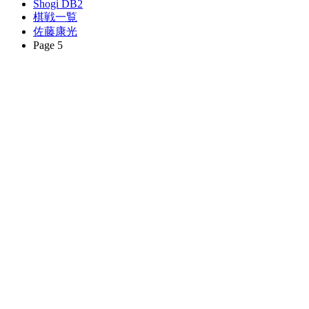
Shogi DB2
棋戦一覧
佐藤康光
Page 5