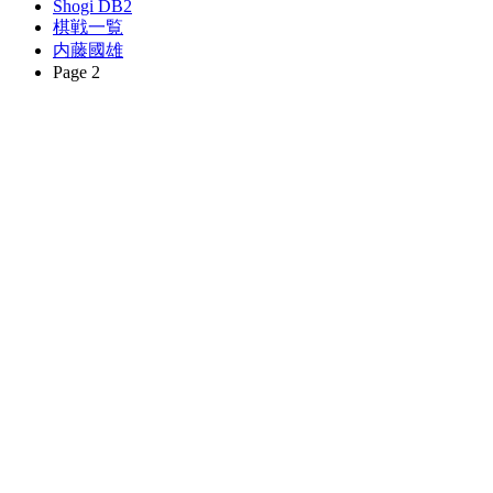
Shogi DB2
棋戦一覧
内藤國雄
Page 2