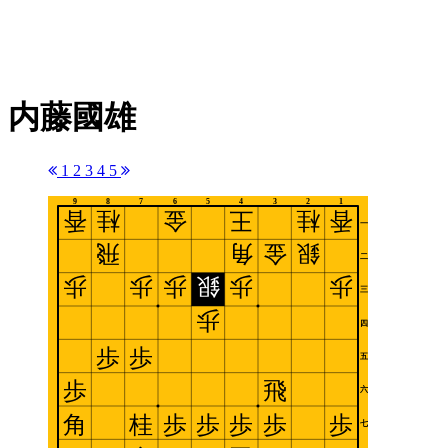
内藤國雄
1
2
3
4
5