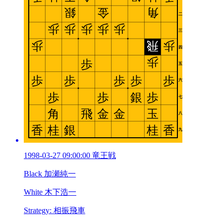
1998-03-27 09:00:00 竜王戦
Black 加瀬純一
White 木下浩一
Strategy: 相振飛車