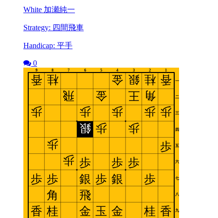
White 加瀬純一
Strategy: 四間飛車
Handicap: 平手
0