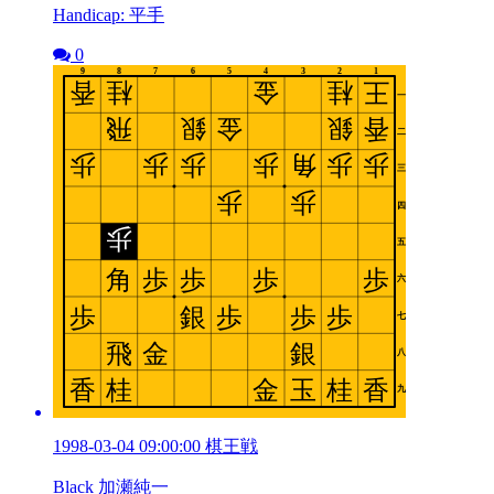
Handicap: 平手
0
1998-03-04 09:00:00 棋王戦
Black 加瀬純一