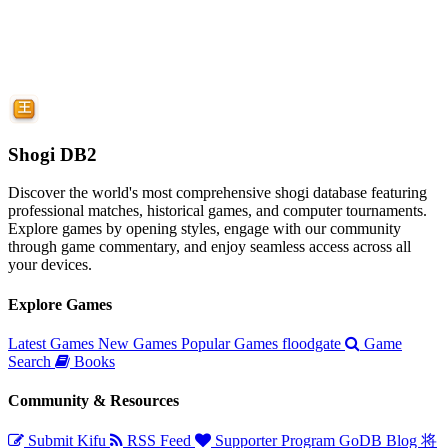
Shogi DB2
Discover the world's most comprehensive shogi database featuring
professional matches, historical games, and computer tournaments.
Explore games by opening styles, engage with our community
through game commentary, and enjoy seamless access across all
your devices.
Explore Games
Latest Games
New Games
Popular Games
floodgate
Game
Search
Books
Community & Resources
Submit Kifu
RSS Feed
Supporter Program
GoDB
Blog
将