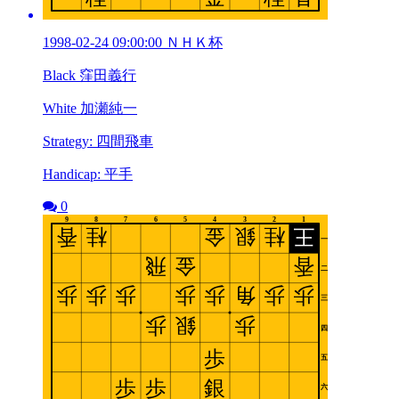
1998-02-24 09:00:00 ＮＨＫ杯
Black 窪田義行
White 加瀬純一
Strategy: 四間飛車
Handicap: 平手
0