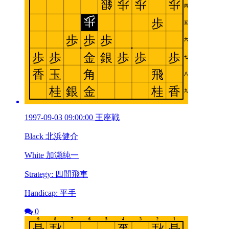
1997-09-03 09:00:00 王座戦
Black 北浜健介
White 加瀬純一
Strategy: 四間飛車
Handicap: 平手
0