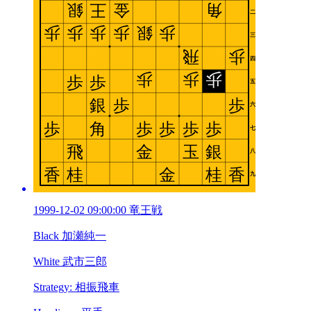
1999-12-02 09:00:00 竜王戦
Black 加瀬純一
White 武市三郎
Strategy: 相振飛車