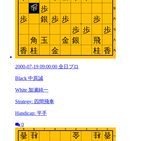
2000-07-19 09:00:00 全日プロ
Black 中原誠
White 加瀬純一
Strategy: 四間飛車
Handicap: 平手
0