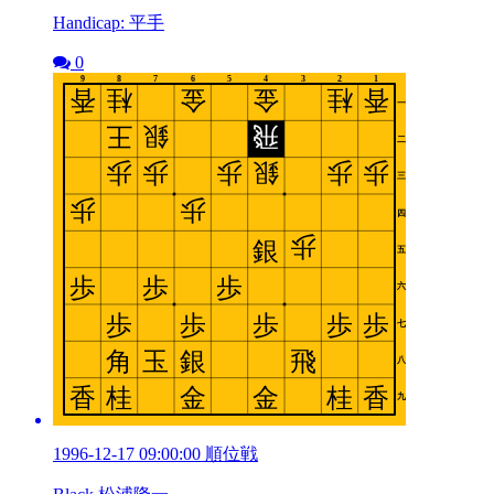
Handicap: 平手
0
1996-12-17 09:00:00 順位戦