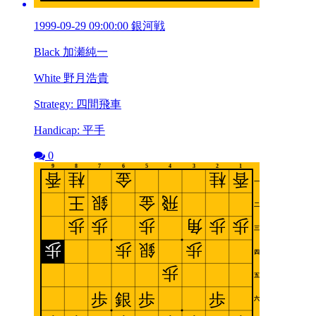
1999-09-29 09:00:00 銀河戦
Black 加瀬純一
White 野月浩貴
Strategy: 四間飛車
Handicap: 平手
0