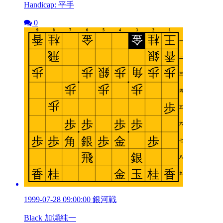
Handicap: 平手
0
1999-07-28 09:00:00 銀河戦
Black 加瀬純一