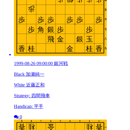
1999-08-26 09:00:00 銀河戦
Black 加瀬純一
White 近藤正和
Strategy: 四間飛車
Handicap: 平手
0