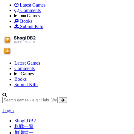
Latest Games
Comments
Games
Books
Submit Kifu
Latest Games
Comments
Games
Books
Submit Kifu
Login
Shogi DB2
棋戦一覧
加瀬純一