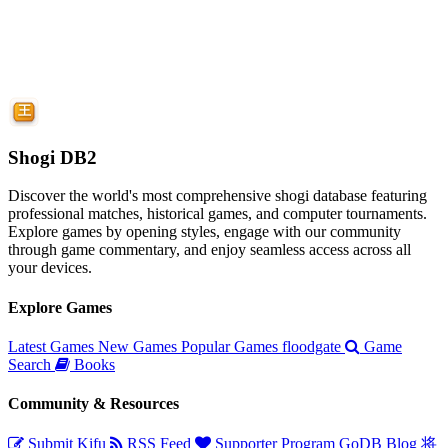
Shogi DB2
Discover the world's most comprehensive shogi database featuring
professional matches, historical games, and computer tournaments.
Explore games by opening styles, engage with our community
through game commentary, and enjoy seamless access across all
your devices.
Explore Games
Latest Games
New Games
Popular Games
floodgate
Game
Search
Books
Community & Resources
Submit Kifu
RSS Feed
Supporter Program
GoDB
Blog
将