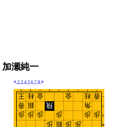
加瀬純一
2
3
4
5
6
7
8