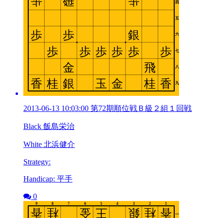
2013-06-13 10:03:00 第72期順位戦Ｂ級２組１回戦
Black 飯島栄治
White 北浜健介
Strategy:
Handicap: 平手
0