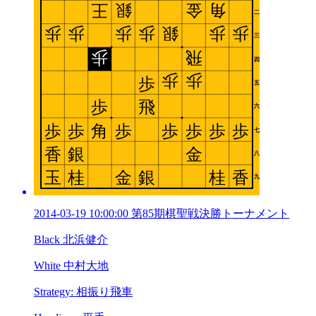
2014-03-19 10:00:00 第85期棋聖戦決勝トーナメント
Black 北浜健介
White 中村大地
Strategy: 相振り飛車