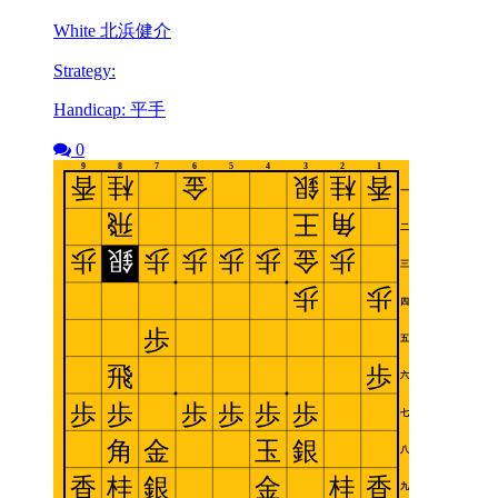
White 北浜健介
Strategy:
Handicap: 平手
0