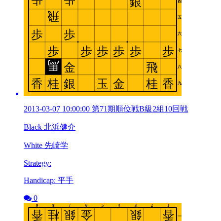
2013-03-07 10:00:00 第71期順位戦B級2組10回戦
Black 北浜健介
White 先崎学
Strategy:
Handicap: 平手
0