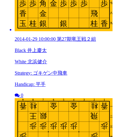
2014-01-29 10:00:00 第27期竜王戦２組
Black 井上慶太
White 北浜健介
Strategy: ゴキゲン中飛車
Handicap: 平手
0