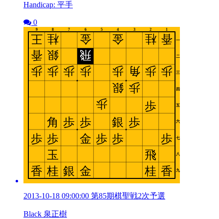
Handicap: 平手
0
2013-10-18 09:00:00 第85期棋聖戦2次予選
Black 泉正樹