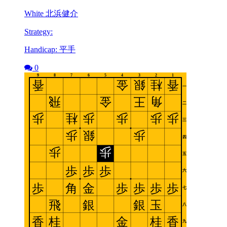
White 北浜健介
Strategy:
Handicap: 平手
0