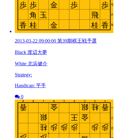
2013-03-22 09:00:00 第39期棋王戦予選
Black 渡辺大夢
White 北浜健介
Strategy:
Handicap: 平手
0