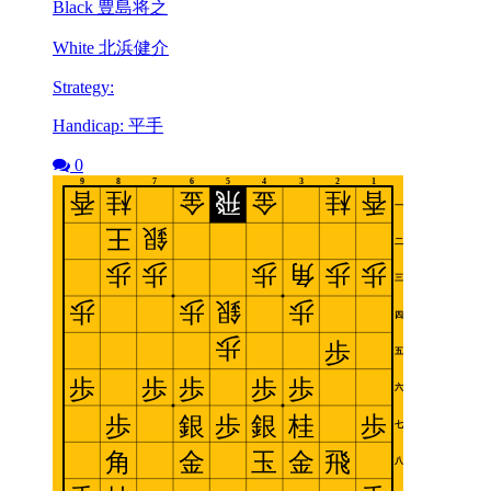
Black 豊島将之
White 北浜健介
Strategy:
Handicap: 平手
0