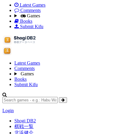
Latest Games
Comments
Games
Books
Submit Kifu
Latest Games
Comments
Games
Books
Submit Kifu
Login
Shogi DB2
棋戦一覧
北浜健介