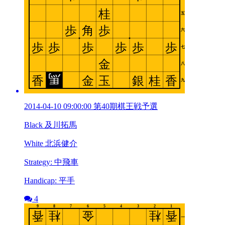
2014-04-10 09:00:00 第40期棋王戦予選
Black 及川拓馬
White 北浜健介
Strategy: 中飛車
Handicap: 平手
4