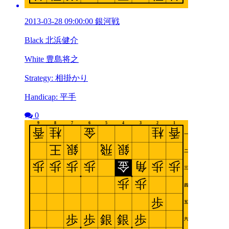
2013-03-28 09:00:00 銀河戦
Black 北浜健介
White 豊島将之
Strategy: 相掛かり
Handicap: 平手
0