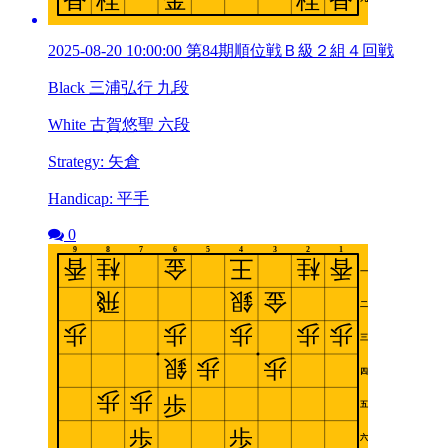
2025-08-20 10:00:00 第84期順位戦Ｂ級２組４回戦
Black 三浦弘行 九段
White 古賀悠聖 六段
Strategy: 矢倉
Handicap: 平手
0