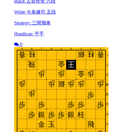
Black 古賀悠聖 六段
White 今泉健司 五段
Strategy: 三間飛車
Handicap: 平手
0