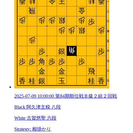
2025-07-09 10:00:00 第84期順位戦Ｂ級２組２回戦
Black 阿久津主税 八段
White 古賀悠聖 六段
Strategy: 相掛かり