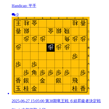
Handicap: 平手
0
2025-06-27 15:05:00 第38期竜王戦 ６組昇級者決定戦