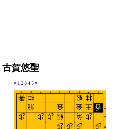
古賀悠聖
1
2
3
4
5