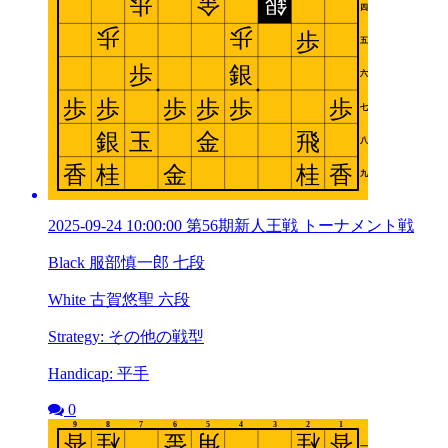
2025-09-24 10:00:00 第56期新人王戦 トーナメント戦
Black 服部慎一郎 七段
White 古賀悠聖 六段
Strategy: その他の戦型
Handicap: 平手
0