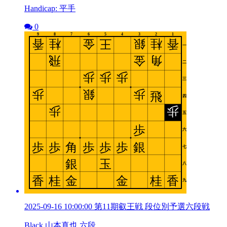
Handicap: 平手
0
2025-09-16 10:00:00 第11期叡王戦 段位別予選六段戦
Black 山本真也 六段