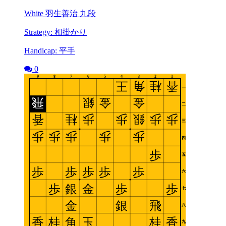
White 羽生善治 九段
Strategy: 相掛かり
Handicap: 平手
0