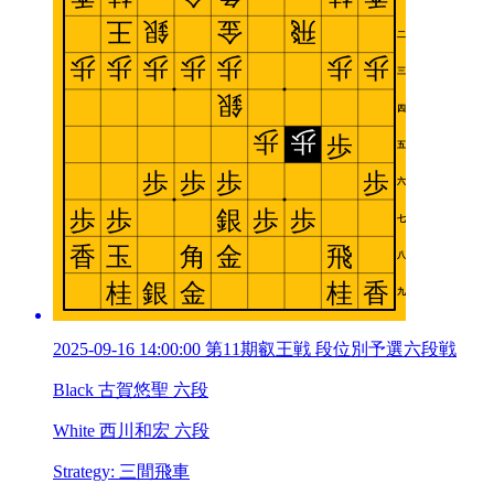
2025-09-16 14:00:00 第11期叡王戦 段位別予選六段戦
Black 古賀悠聖 六段
White 西川和宏 六段
Strategy: 三間飛車