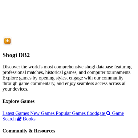
Shogi DB2
Discover the world's most comprehensive shogi database featuring
professional matches, historical games, and computer tournaments.
Explore games by opening styles, engage with our community
through game commentary, and enjoy seamless access across all
your devices.
Explore Games
Latest Games
New Games
Popular Games
floodgate
Game
Search
Books
Community & Resources