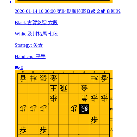
2026-01-14 10:00:00 第84期順位戦Ｂ級２組８回戦
Black 古賀悠聖 六段
White 及川拓馬 七段
Strategy: 矢倉
Handicap: 平手
0