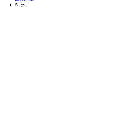
Page 2