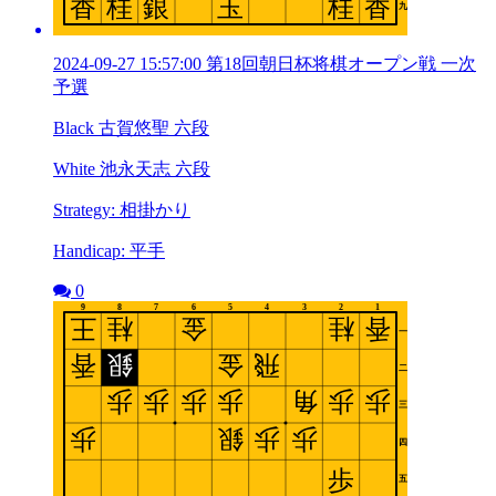
2024-09-27 15:57:00 第18回朝日杯将棋オープン戦 一次
予選
Black 古賀悠聖 六段
White 池永天志 六段
Strategy: 相掛かり
Handicap: 平手
0