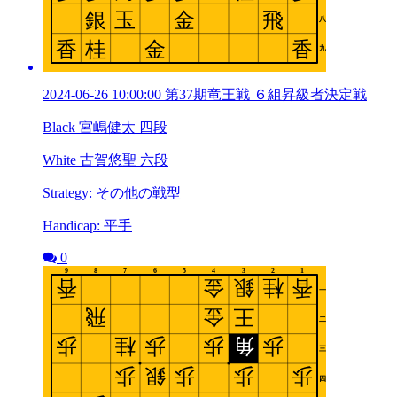
2024-06-26 10:00:00 第37期竜王戦 ６組昇級者決定戦
Black 宮嶋健太 四段
White 古賀悠聖 六段
Strategy: その他の戦型
Handicap: 平手
0