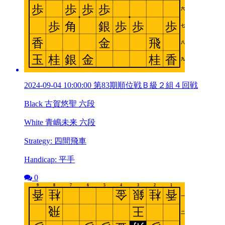
2024-09-04 10:00:00 第83期順位戦Ｂ級２組４回戦
Black 古賀悠聖 六段
White 青嶋未来 六段
Strategy: 四間飛車
Handicap: 平手
0