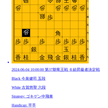
2024-06-04 10:00:00 第37期竜王戦 ６組昇級者決定戦
Black 今泉健司 五段
White 古賀悠聖 六段
Strategy: ゴキゲン中飛車
Handicap: 平手