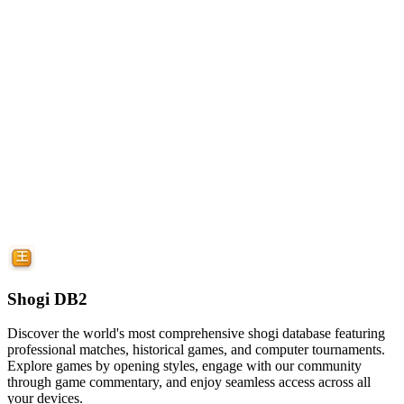
Shogi DB2
Discover the world's most comprehensive shogi database featuring
professional matches, historical games, and computer tournaments.
Explore games by opening styles, engage with our community
through game commentary, and enjoy seamless access across all
your devices.