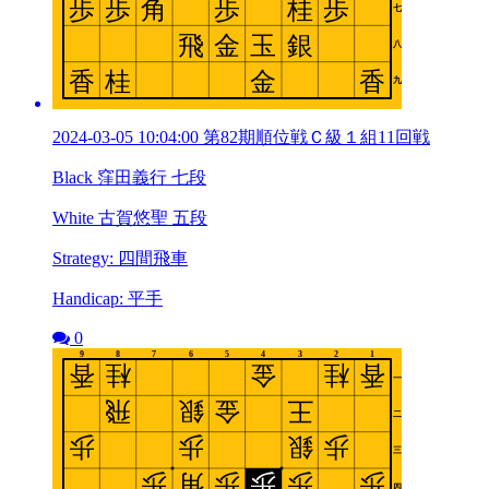
2024-03-05 10:04:00 第82期順位戦Ｃ級１組11回戦
Black 窪田義行 七段
White 古賀悠聖 五段
Strategy: 四間飛車
Handicap: 平手
0