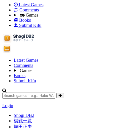
Latest Games
Comments
Games
Books
Submit Kifu
Latest Games
Comments
Games
Books
Submit Kifu
Login
Shogi DB2
棋戦一覧
塚田正夫