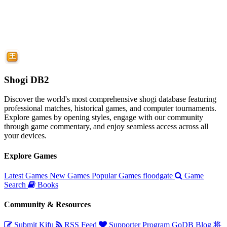
Shogi DB2
Discover the world's most comprehensive shogi database featuring
professional matches, historical games, and computer tournaments.
Explore games by opening styles, engage with our community
through game commentary, and enjoy seamless access across all
your devices.
Explore Games
Latest Games
New Games
Popular Games
floodgate
Game
Search
Books
Community & Resources
Submit Kifu
RSS Feed
Supporter Program
GoDB
Blog
将