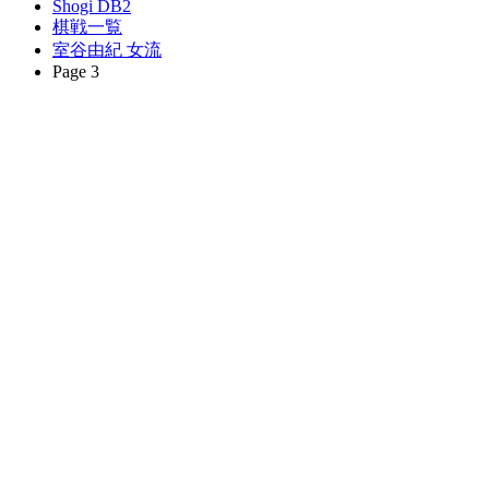
Shogi DB2
棋戦一覧
室谷由紀 女流
Page 3