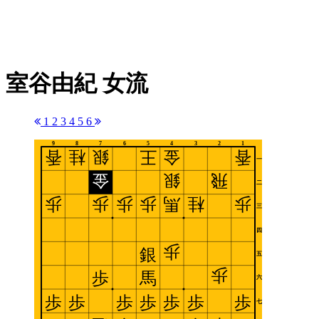
室谷由紀 女流
1
2
3
4
5
6