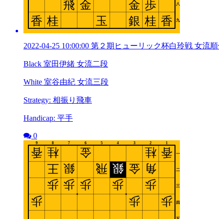
2022-04-25 10:00:00 第２期ヒューリック杯白玲戦 女
Black 室田伊緒 女流二段
White 室谷由紀 女流三段
Strategy: 相振り飛車
Handicap: 平手
0