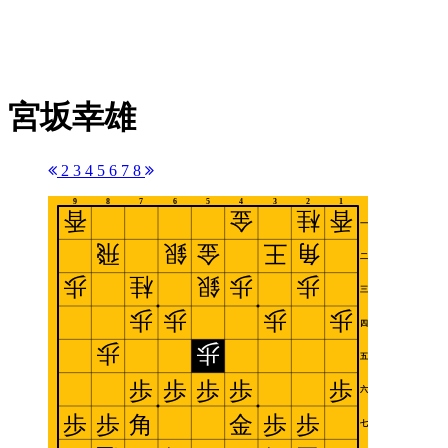
宮坂幸雄
2
3
4
5
6
7
8