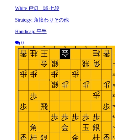
White 戸辺 誠 七段
Strategy: 角換わりその他
Handicap: 平手
0