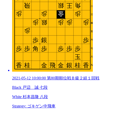
2021-05-12 10:00:00 第80期順位戦Ｂ級２組１回戦
Black 戸辺 誠 七段
White 杉本昌隆 八段
Strategy: ゴキゲン中飛車