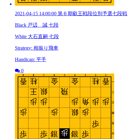
2021-04-15 14:00:00 第６期叡王戦段位別予選七段戦
Black 戸辺 誠 七段
White 大石直嗣 七段
Strategy: 相振り飛車
Handicap: 平手
0