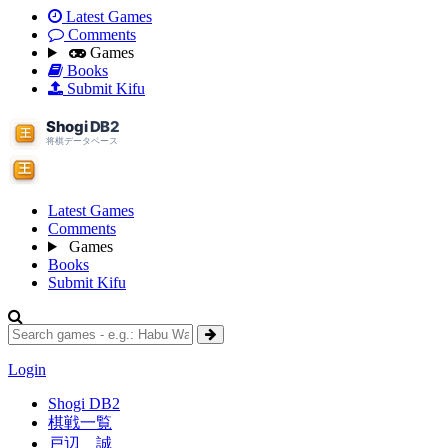
Latest Games
Comments
Games
Books
Submit Kifu
Latest Games
Comments
Games
Books
Submit Kifu
Login
Shogi DB2
棋戦一覧
戸辺 誠