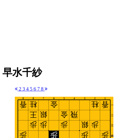
早水千紗
2
3
4
5
6
7
8