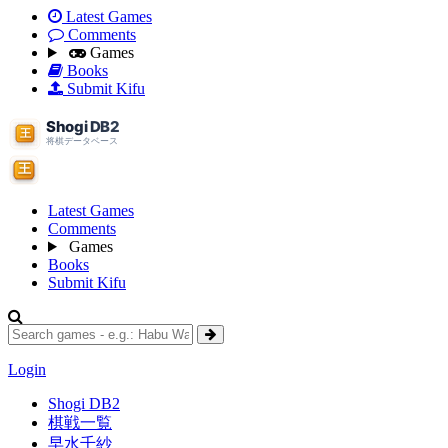
Latest Games
Comments
Games
Books
Submit Kifu
Latest Games
Comments
Games
Books
Submit Kifu
Login
Shogi DB2
棋戦一覧
早水千紗