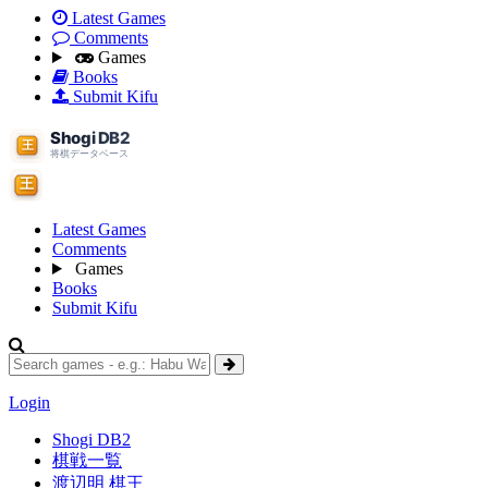
Latest Games
Comments
Games
Books
Submit Kifu
Latest Games
Comments
Games
Books
Submit Kifu
Login
Shogi DB2
棋戦一覧
渡辺明 棋王