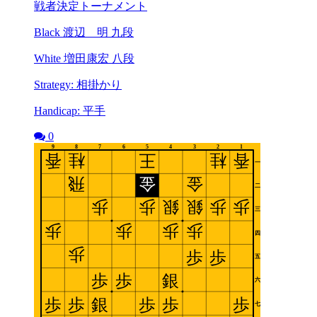
戦者決定トーナメント
Black 渡辺 明 九段
White 増田康宏 八段
Strategy: 相掛かり
Handicap: 平手
0