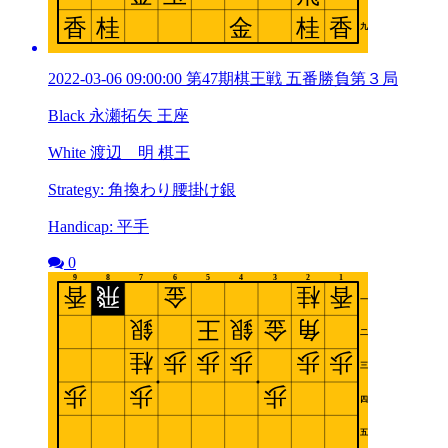
2022-03-06 09:00:00 第47期棋王戦 五番勝負第３局
Black 永瀬拓矢 王座
White 渡辺 明 棋王
Strategy: 角換わり腰掛け銀
Handicap: 平手
0