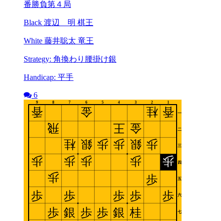
番勝負第４局
Black 渡辺 明 棋王
White 藤井聡太 竜王
Strategy: 角換わり腰掛け銀
Handicap: 平手
6