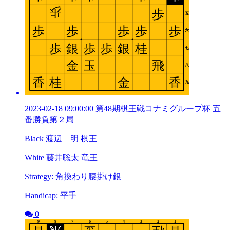
2023-02-18 09:00:00 第48期棋王戦コナミグループ杯 五
番勝負第２局
Black 渡辺 明 棋王
White 藤井聡太 竜王
Strategy: 角換わり腰掛け銀
Handicap: 平手
0