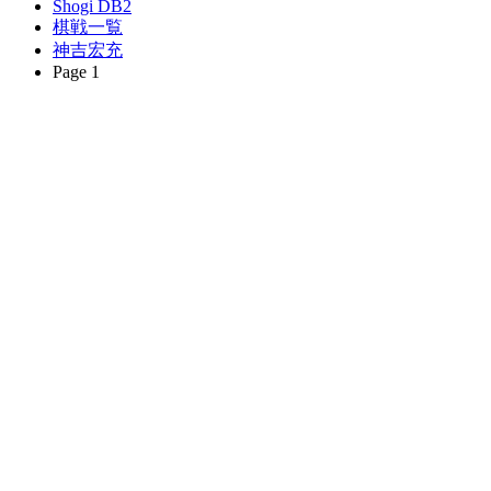
Shogi DB2
棋戦一覧
神吉宏充
Page 1