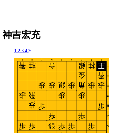
神吉宏充
1
2
3
4