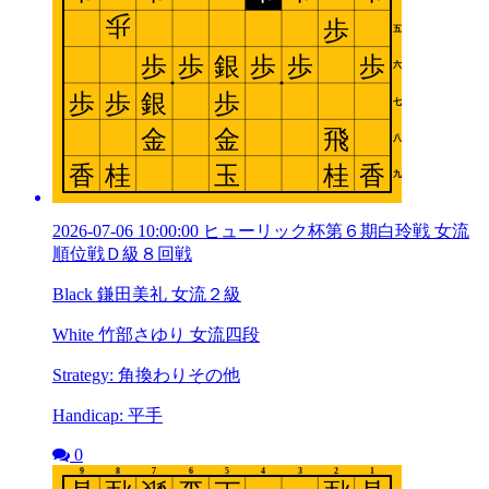
2026-07-06 10:00:00 ヒューリック杯第６期白玲戦 女流
順位戦Ｄ級８回戦
Black 鎌田美礼 女流２級
White 竹部さゆり 女流四段
Strategy: 角換わりその他
Handicap: 平手
0