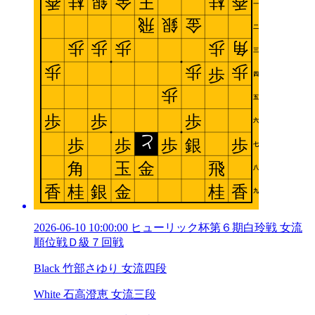
2026-06-10 10:00:00 ヒューリック杯第６期白玲戦 女流
順位戦Ｄ級７回戦
Black 竹部さゆり 女流四段
White 石高澄恵 女流三段