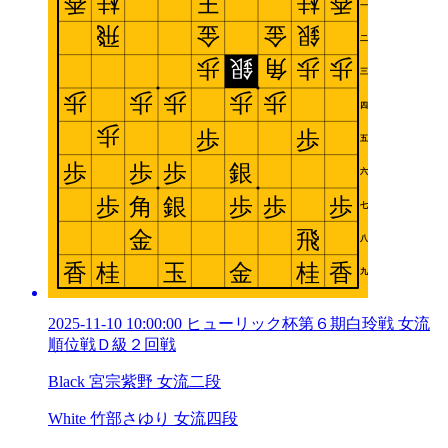
2025-11-10 10:00:00 ヒューリック杯第６期白玲戦 女流
順位戦Ｄ級２回戦
Black 宮宗紫野 女流二段
White 竹部さゆり 女流四段