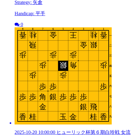
Strategy: 矢倉
Handicap: 平手
0
2025-10-20 10:00:00 ヒューリック杯第６期白玲戦 女流