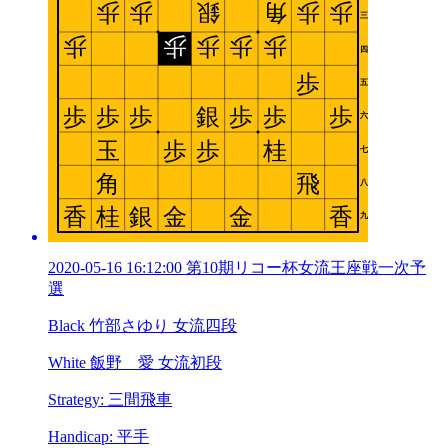
2020-05-16 16:12:00 第10期リコー杯女流王座戦一次予
選
Black 竹部さゆり 女流四段
White 飯野 愛 女流初段
Strategy: 三間飛車
Handicap: 平手