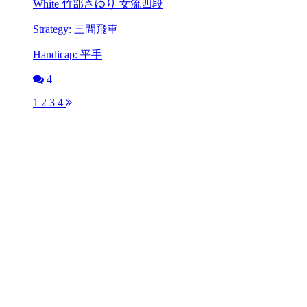
White 竹部さゆり 女流四段
Strategy: 三間飛車
Handicap: 平手
4
1
2
3
4