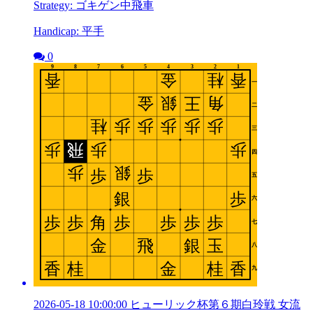
Strategy: ゴキゲン中飛車
Handicap: 平手
0
2026-05-18 10:00:00 ヒューリック杯第６期白玲戦 女流