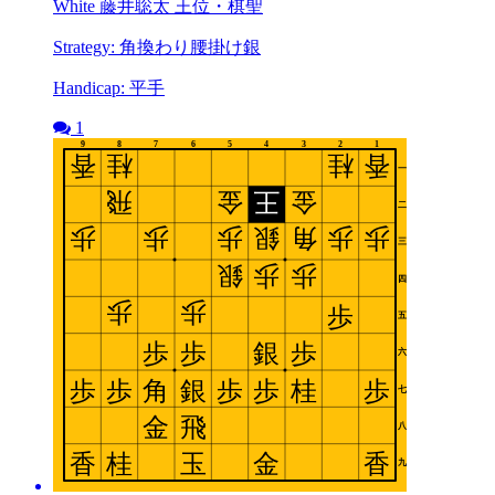
White 藤井聡太 王位・棋聖
Strategy: 角換わり腰掛け銀
Handicap: 平手
1