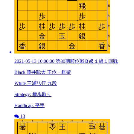
2021-05-13 10:00:00 第80期順位戦Ｂ級１組１回戦
Black 藤井聡太 王位・棋聖
White 三浦弘行 九段
Strategy: 横歩取り
Handicap: 平手
13