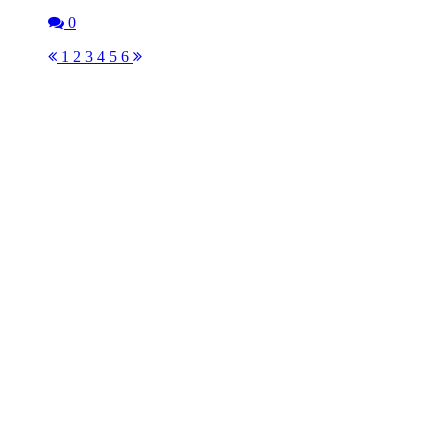
0
1
2
3
4
5
6