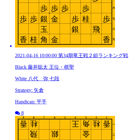
2021-04-16 10:00:00 第34期竜王戦２組ランキング戦
Black 藤井聡太 王位・棋聖
White 八代 弥 七段
Strategy: 矢倉
Handicap: 平手
8