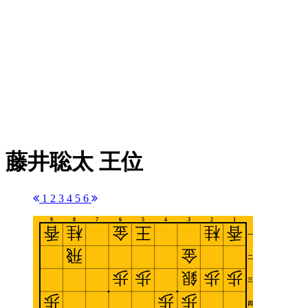
藤井聡太 王位
1
2
3
4
5
6