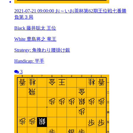
2021-07-21 09:00:00 お～いお茶杯第62期王位戦七番勝
負第３局
Black 藤井聡太 王位
White 豊島将之 竜王
Strategy: 角換わり腰掛け銀
Handicap: 平手
3