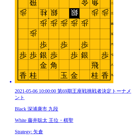
2021-05-06 10:00:00 第69期王座戦挑戦者決定トーナメ
ント
Black 深浦康市 九段
White 藤井聡太 王位・棋聖
Strategy: 矢倉