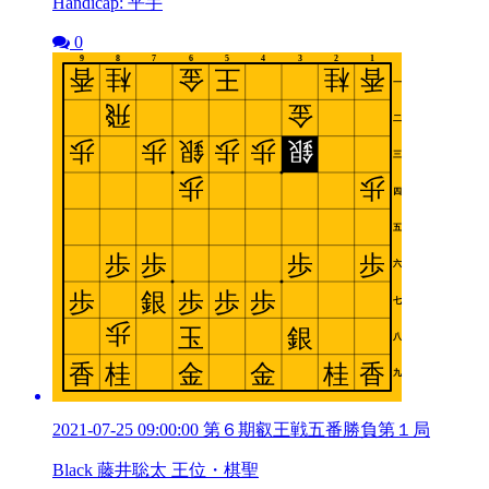
Handicap: 平手
0
2021-07-25 09:00:00 第６期叡王戦五番勝負第１局
Black 藤井聡太 王位・棋聖