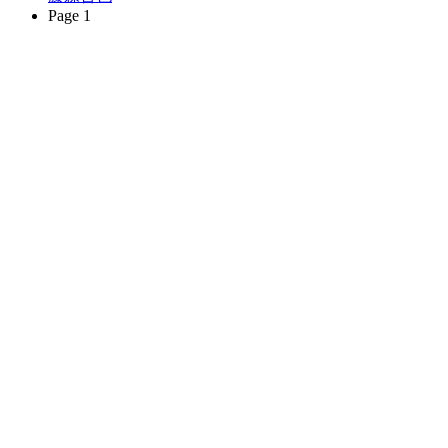
Page 1