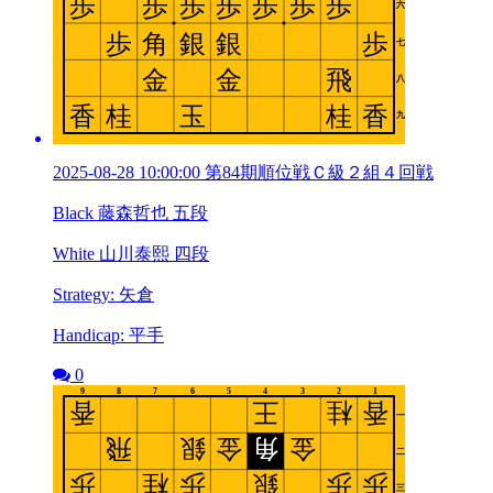
2025-08-28 10:00:00 第84期順位戦Ｃ級２組４回戦
Black 藤森哲也 五段
White 山川泰熙 四段
Strategy: 矢倉
Handicap: 平手
0