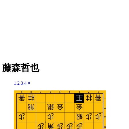
藤森哲也
1
2
3
4