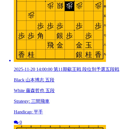
2025-11-20 14:00:00 第11期叡王戦 段位別予選五段戦
Black 山本博志 五段
White 藤森哲也 五段
Strategy: 三間飛車
Handicap: 平手
0