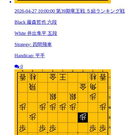
2026-04-27 10:00:00 第39期竜王戦 ５組ランキング戦
Black 藤森哲也 六段
White 井出隼平 五段
Strategy: 四間飛車
Handicap: 平手
0