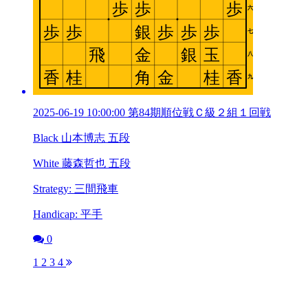
2025-06-19 10:00:00 第84期順位戦Ｃ級２組１回戦
Black 山本博志 五段
White 藤森哲也 五段
Strategy: 三間飛車
Handicap: 平手
0
1
2
3
4