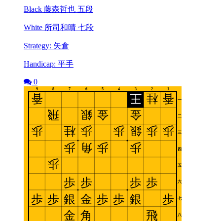
Black 藤森哲也 五段
White 所司和晴 七段
Strategy: 矢倉
Handicap: 平手
0