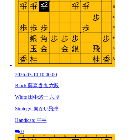
2026-03-10 10:00:00
Black 藤森哲也 六段
White 田中悠一 六段
Strategy: 向かい飛車
Handicap: 平手
0