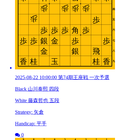
2025-08-22 10:00:00 第74期王座戦 一次予選
Black 山川泰熙 四段
White 藤森哲也 五段
Strategy: 矢倉
Handicap: 平手
0