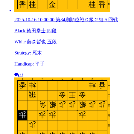
2025-10-16 10:00:00 第84期順位戦Ｃ級２組５回戦
Black 徳田拳士 四段
White 藤森哲也 五段
Strategy: 雁木
Handicap: 平手
0