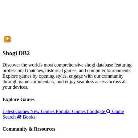
Shogi DB2
Discover the world's most comprehensive shogi database featuring
professional matches, historical games, and computer tournaments.
Explore games by opening styles, engage with our community
through game commentary, and enjoy seamless access across all
your devices.
Explore Games
Latest Games
New Games
Popular Games
floodgate
Game
Search
Books
Community & Resources