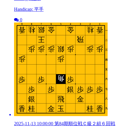
Handicap: 平手
0
2025-11-13 10:00:00 第84期順位戦Ｃ級２組６回戦