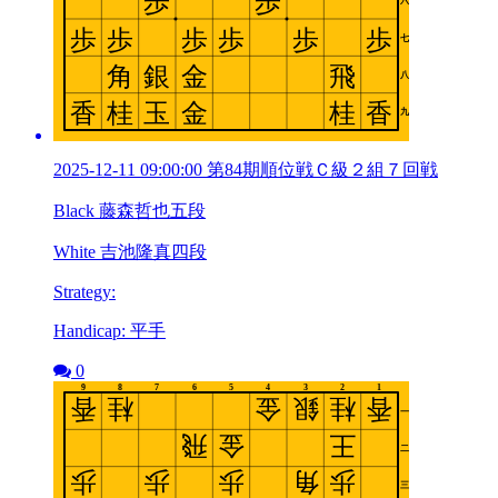
2025-12-11 09:00:00 第84期順位戦Ｃ級２組７回戦
Black 藤森哲也五段
White 吉池隆真四段
Strategy:
Handicap: 平手
0