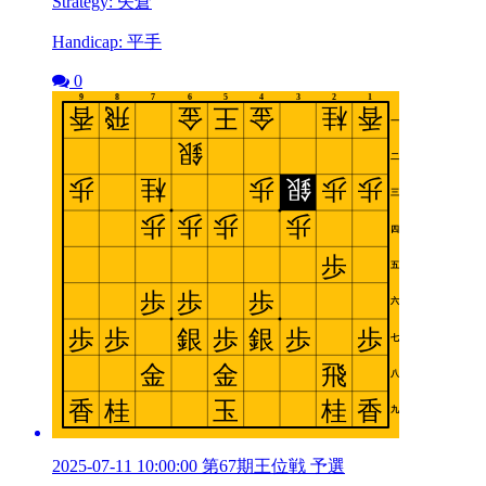
Strategy: 矢倉
Handicap: 平手
0
2025-07-11 10:00:00 第67期王位戦 予選