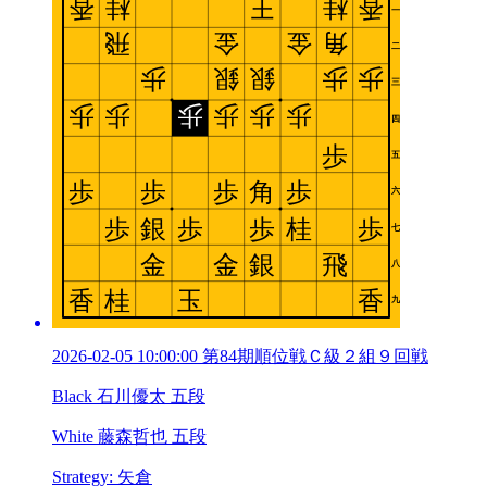
2026-02-05 10:00:00 第84期順位戦Ｃ級２組９回戦
Black 石川優太 五段
White 藤森哲也 五段
Strategy: 矢倉