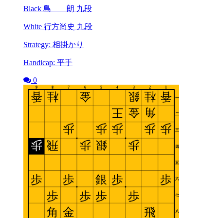
Black 島 朗 九段
White 行方尚史 九段
Strategy: 相掛かり
Handicap: 平手
0