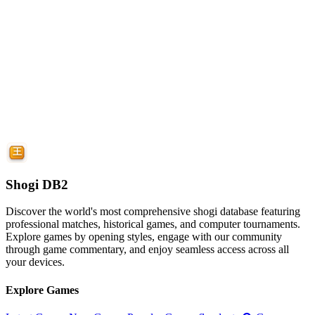
Shogi DB2
Discover the world's most comprehensive shogi database featuring
professional matches, historical games, and computer tournaments.
Explore games by opening styles, engage with our community
through game commentary, and enjoy seamless access across all
your devices.
Explore Games