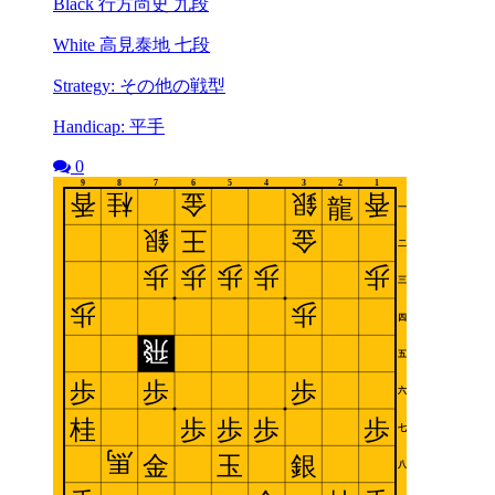
Black 行方尚史 九段
White 高見泰地 七段
Strategy: その他の戦型
Handicap: 平手
0