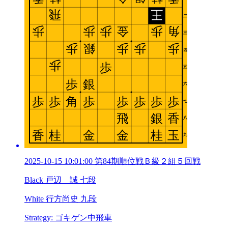
2025-10-15 10:01:00 第84期順位戦Ｂ級２組５回戦
Black 戸辺 誠 七段
White 行方尚史 九段
Strategy: ゴキゲン中飛車