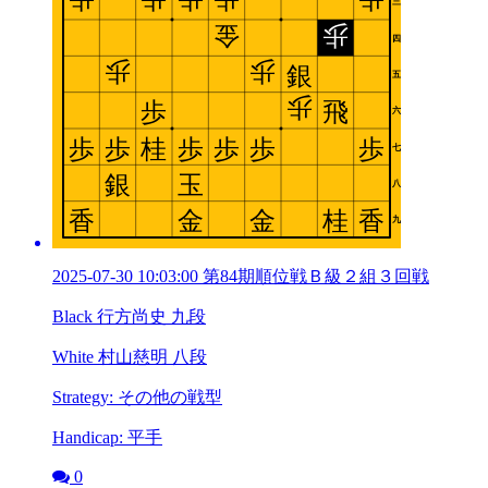
2025-07-30 10:03:00 第84期順位戦Ｂ級２組３回戦
Black 行方尚史 九段
White 村山慈明 八段
Strategy: その他の戦型
Handicap: 平手
0