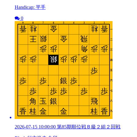
Handicap: 平手
0
2026-07-15 10:00:00 第85期順位戦Ｂ級２組２回戦