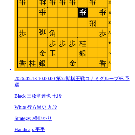
2026-05-13 10:00:00 第52期棋王戦コナミグループ杯 予
選
Black 三枚堂達也 七段
White 行方尚史 九段
Strategy: 相掛かり
Handicap: 平手