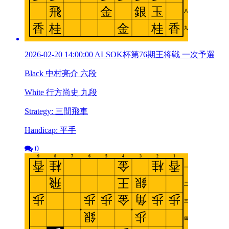
2026-02-20 14:00:00 ALSOK杯第76期王将戦 一次予選
Black 中村亮介 六段
White 行方尚史 九段
Strategy: 三間飛車
Handicap: 平手
0