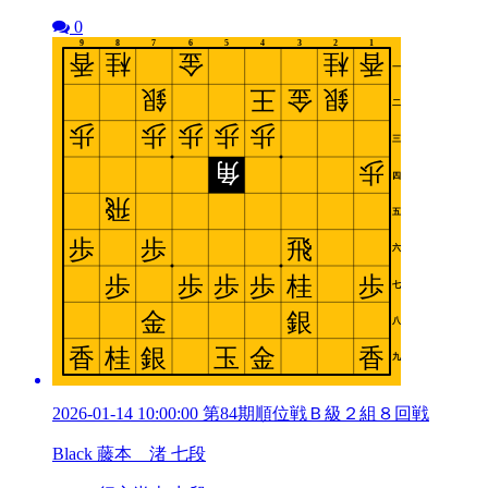
0
2026-01-14 10:00:00 第84期順位戦Ｂ級２組８回戦
Black 藤本 渚 七段