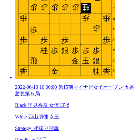
2022-06-13 10:00:00 第15期マイナビ女子オープン 五番
勝負第５局
Black 里見香奈 女流四冠
White 西山朋佳 女王
Strategy: 相振り飛車
Handicap: 平手