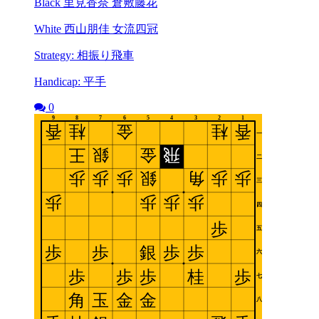
Black 里見香奈 倉敷藤花
White 西山朋佳 女流四冠
Strategy: 相振り飛車
Handicap: 平手
0