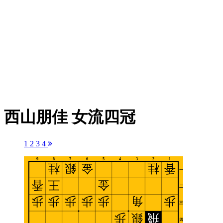
西山朋佳 女流四冠
1
2
3
4