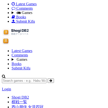
Latest Games
Comments
Games
Books
Submit Kifu
Latest Games
Comments
Games
Books
Submit Kifu
Login
Shogi DB2
棋戦一覧
西山朋佳 女流四冠