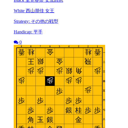
Black 里見香奈 女流四冠
White 西山朋佳 女王
Strategy: その他の戦型
Handicap: 平手
0