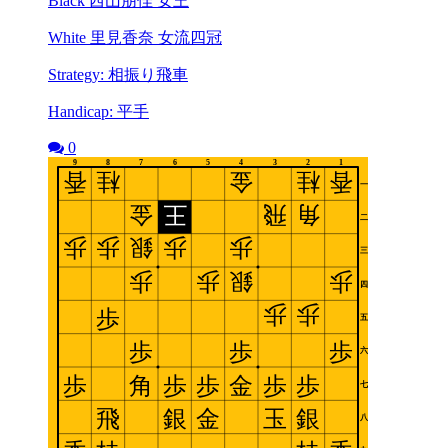
Black 西山朋佳 女王
White 里見香奈 女流四冠
Strategy: 相振り飛車
Handicap: 平手
0