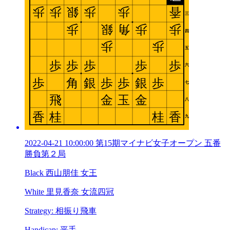
2022-04-21 10:00:00 第15期マイナビ女子オープン 五番
勝負第２局
Black 西山朋佳 女王
White 里見香奈 女流四冠
Strategy: 相振り飛車
Handicap: 平手