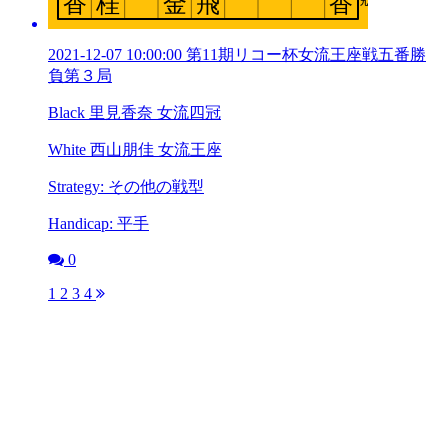
2021-12-07 10:00:00 第11期リコー杯女流王座戦五番勝
負第３局
Black 里見香奈 女流四冠
White 西山朋佳 女流王座
Strategy: その他の戦型
Handicap: 平手
0
1
2
3
4