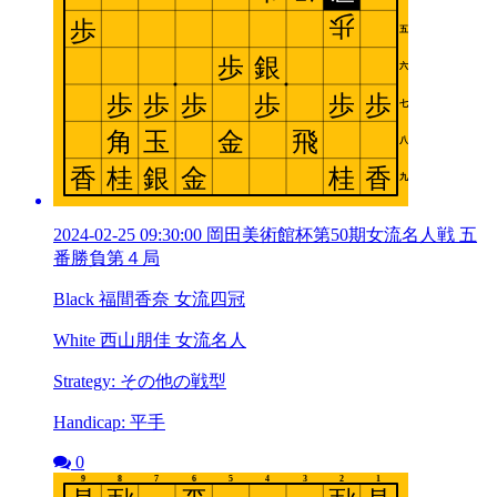
2024-02-25 09:30:00 岡田美術館杯第50期女流名人戦 五
番勝負第４局
Black 福間香奈 女流四冠
White 西山朋佳 女流名人
Strategy: その他の戦型
Handicap: 平手
0