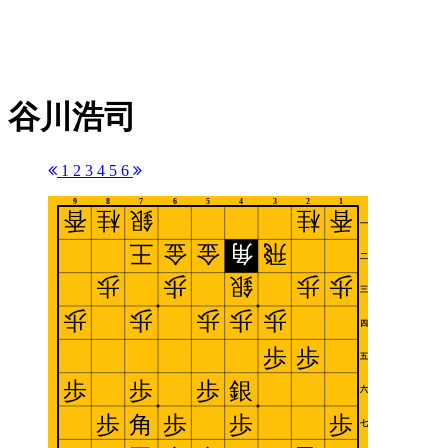
谷川浩司
1
2
3
4
5
6