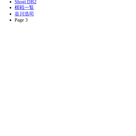
Shogi DB2
棋戦一覧
谷川浩司
Page 3