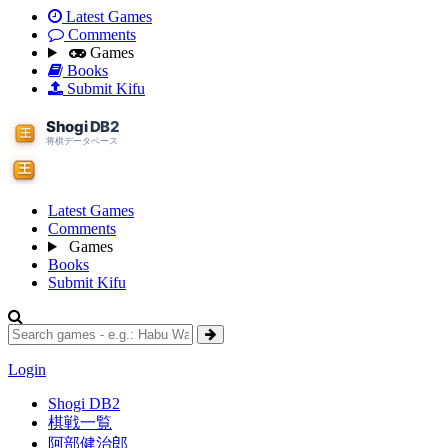
Latest Games
Comments
Games
Books
Submit Kifu
Latest Games
Comments
Games
Books
Submit Kifu
Login
Shogi DB2
棋戦一覧
阿部健治郎