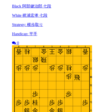
Black 阿部健治郎 七段
White 梶浦宏孝 七段
Strategy: 横歩取り
Handicap: 平手
0