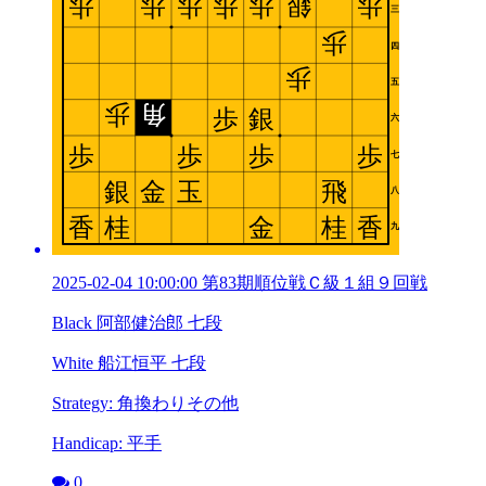
2025-02-04 10:00:00 第83期順位戦Ｃ級１組９回戦
Black 阿部健治郎 七段
White 船江恒平 七段
Strategy: 角換わりその他
Handicap: 平手
0