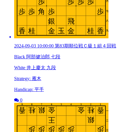
2024-09-03 10:00:00 第83期順位戦Ｃ級１組４回戦
Black 阿部健治郎 七段
White 井上慶太 九段
Strategy: 雁木
Handicap: 平手
0