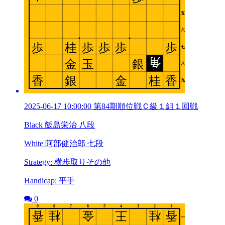
2025-06-17 10:00:00 第84期順位戦Ｃ級１組１回戦
Black 飯島栄治 八段
White 阿部健治郎 七段
Strategy: 横歩取りその他
Handicap: 平手
0