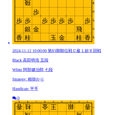
2024-11-12 10:00:00 第83期順位戦Ｃ級１組６回戦
Black 高田明浩 五段
White 阿部健治郎 七段
Strategy: 相掛かり
Handicap: 平手
0