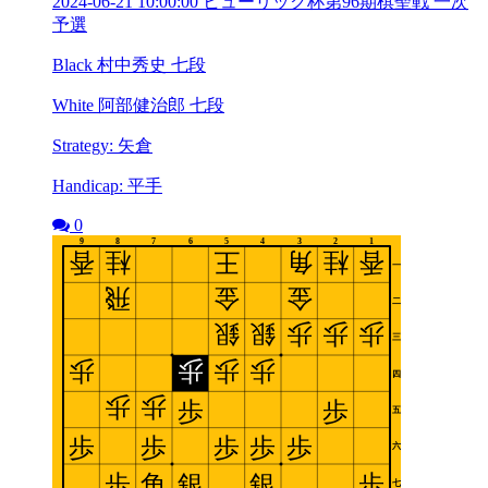
2024-06-21 10:00:00 ヒューリック杯第96期棋聖戦 一次
予選
Black 村中秀史 七段
White 阿部健治郎 七段
Strategy: 矢倉
Handicap: 平手
0