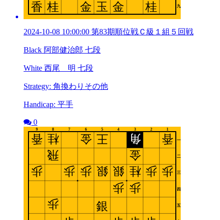
2024-10-08 10:00:00 第83期順位戦Ｃ級１組５回戦
Black 阿部健治郎 七段
White 西尾 明 七段
Strategy: 角換わりその他
Handicap: 平手
0