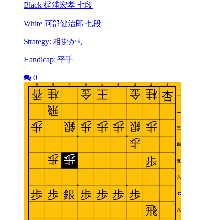
Black 梶浦宏孝 七段
White 阿部健治郎 七段
Strategy: 相掛かり
Handicap: 平手
0