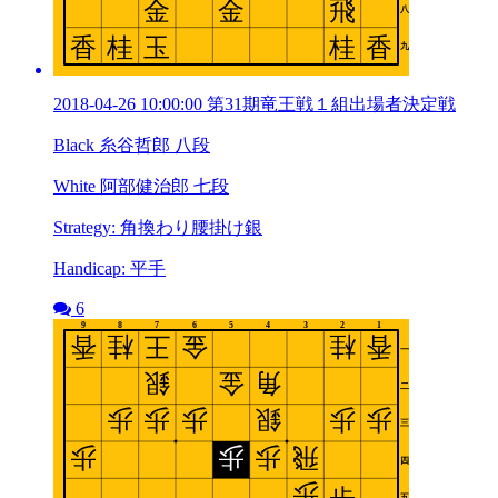
2018-04-26 10:00:00 第31期竜王戦１組出場者決定戦
Black 糸谷哲郎 八段
White 阿部健治郎 七段
Strategy: 角換わり腰掛け銀
Handicap: 平手
6