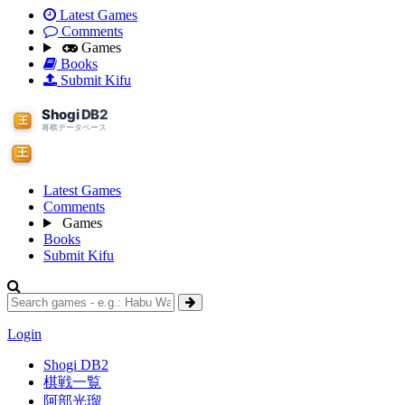
Latest Games
Comments
Games
Books
Submit Kifu
Latest Games
Comments
Games
Books
Submit Kifu
Login
Shogi DB2
棋戦一覧
阿部光瑠