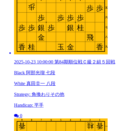
2025-10-23 10:00:00 第84期順位戦Ｃ級２組５回戦
Black 阿部光瑠 七段
White 真田圭一 八段
Strategy: 角換わりその他
Handicap: 平手
0