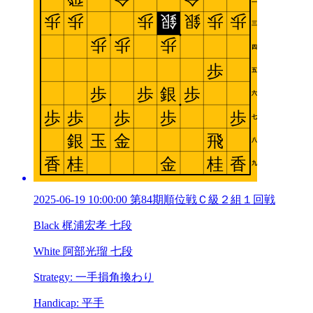
2025-06-19 10:00:00 第84期順位戦Ｃ級２組１回戦
Black 梶浦宏孝 七段
White 阿部光瑠 七段
Strategy: 一手損角換わり
Handicap: 平手