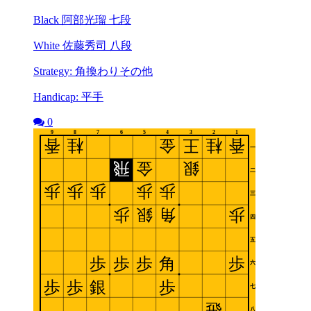
Black 阿部光瑠 七段
White 佐藤秀司 八段
Strategy: 角換わりその他
Handicap: 平手
0