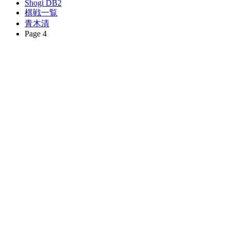
Shogi DB2
棋戦一覧
青木清
Page 4