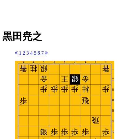
黒田尭之
1
2
3
4
5
6
7