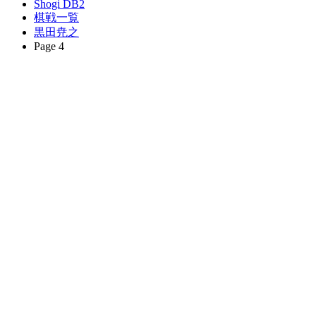
Shogi DB2
棋戦一覧
黒田尭之
Page 4