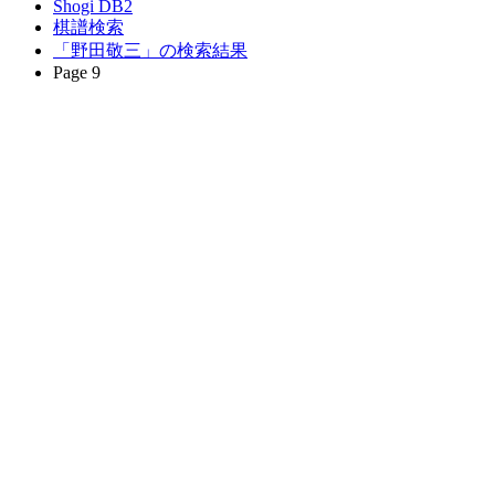
Shogi DB2
棋譜検索
「野田敬三」の検索結果
Page 9