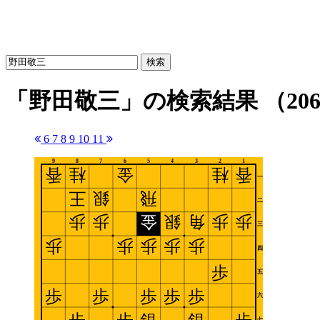
検索
「野田敬三」の検索結果
（20
6
7
8
9
10
11