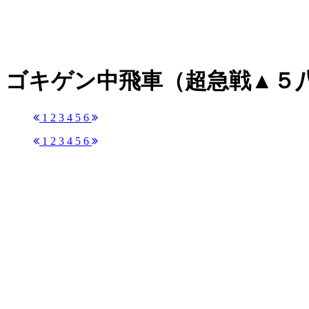
ゴキゲン中飛車（超急戦▲５
1
2
3
4
5
6
1
2
3
4
5
6