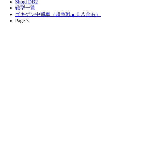
Shogi DB2
戦型一覧
ゴキゲン中飛車（超急戦▲５八金右）
Page 3